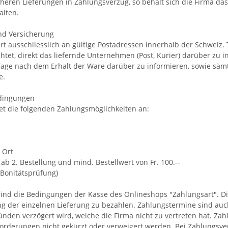
heren Lieferungen in Zahlungsverzug, so behält sich die Firma das
alten.
nd Versicherung
ert ausschliesslich an gültige Postadressen innerhalb der Schweiz. 
htet, direkt das liefernde Unternehmen (Post, Kurier) darüber zu i
Tage nach dem Erhalt der Ware darüber zu informieren, sowie sämt
e.
dingungen
tet die folgenden Zahlungsmöglichkeiten an:
 Ort
b 2. Bestellung und mind. Bestellwert von Fr. 100.--
 Bonitätsprüfung)
nd die Bedingungen der Kasse des Onlineshops "Zahlungsart". Die F
g der einzelnen Lieferung zu bezahlen. Zahlungstermine sind au
nden verzögert wird, welche die Firma nicht zu vertreten hat. Z
Forderungen nicht gekürzt oder verweigert werden. Bei Zahlungsver