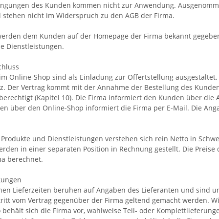
ingungen des Kunden kommen nicht zur Anwendung. Ausgenommen s
d stehen nicht im Widerspruch zu den AGB der Firma.
rden dem Kunden auf der Homepage der Firma bekannt gegeben. P
ie Dienstleistungen.
chluss
im Online-Shop sind als Einladung zur Offertstellung ausgestaltet
iz. Der Vertrag kommt mit der Annahme der Bestellung des Kunden d
berechtigt (Kapitel 10). Die Firma informiert den Kunden über die
gen über den Online-Shop informiert die Firma per E-Mail. Die Ang
r Produkte und Dienstleistungen verstehen sich rein Netto in Schw
rden in einer separaten Position in Rechnung gestellt. Die Preis
ma berechnet.
gungen
en Lieferzeiten beruhen auf Angaben des Lieferanten und sind un
tritt vom Vertrag gegenüber der Firma geltend gemacht werden. Wi
behält sich die Firma vor, wahlweise Teil- oder Komplettlieferung