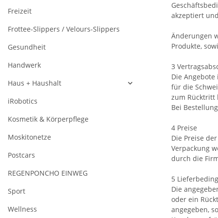
Geschäftsbed
Freizeit
akzeptiert un
Frottee-Slippers / Velours-Slippers
Änderungen we
Produkte, sow
Gesundheit
Handwerk
3 Vertragsabs
Die Angebote 
Haus + Haushalt
für die Schwe
zum Rücktritt 
iRobotics
Bei Bestellun
Kosmetik & Körperpflege
4 Preise
Moskitonetze
Die Preise de
Verpackung we
Postcars
durch die Fir
REGENPONCHO EINWEG
5 Lieferbedin
Die angegeben
Sport
oder ein Rück
Wellness
angegeben, so 