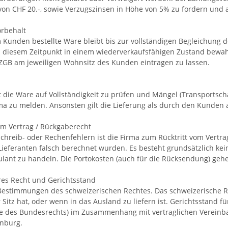
n CHF 20.-, sowie Verzugszinsen in Höhe von 5% zu fordern und al
rbehalt
 Kunden bestellte Ware bleibt bis zur vollständigen Begleichung 
 diesem Zeitpunkt in einem wiederverkaufsfähigen Zustand bewahr
 ZGB am jeweiligen Wohnsitz des Kunden eintragen zu lassen.
 die Ware auf Vollständigkeit zu prüfen und Mängel (Transportscha
ma zu melden. Ansonsten gilt die Lieferung als durch den Kunde
vom Vertrag / Rückgaberecht
Schreib- oder Rechenfehlern ist die Firma zum Rücktritt vom Vertrag
Lieferanten falsch berechnet wurden. Es besteht grundsätzlich kein
ant zu handeln. Die Portokosten (auch für die Rücksendung) gehe
es Recht und Gerichtsstand
 Bestimmungen des schweizerischen Rechtes. Das schweizerische R
 Sitz hat, oder wenn in das Ausland zu liefern ist. Gerichtsstand 
e des Bundesrechts) im Zusammenhang mit vertraglichen Vereinbar
nburg.