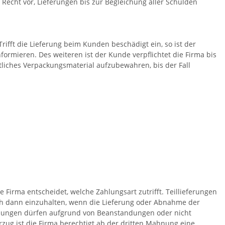
 Recht vor, Lieferungen bis zur Begleichung aller Schulden
Trifft die Lieferung beim Kunden beschädigt ein, so ist der
nformieren. Des weiteren ist der Kunde verpflichtet die Firma bis
liches Verpackungsmaterial aufzubewahren, bis der Fall
irma entscheidet, welche Zahlungsart zutrifft. Teillieferungen
ch dann einzuhalten, wenn die Lieferung oder Abnahme der
ahlungen dürfen aufgrund von Beanstandungen oder nicht
zug ist die Firma berechtigt ab der dritten Mahnung eine