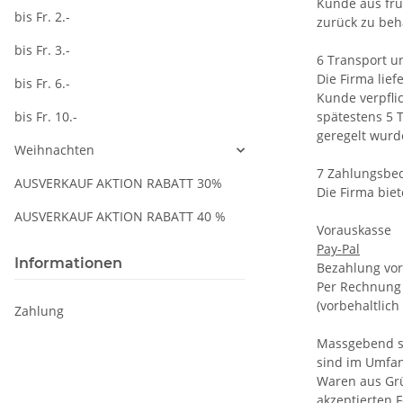
Kunde aus frü
bis Fr. 2.-
zurück zu beh
bis Fr. 3.-
6 Transport u
Die Firma lief
bis Fr. 6.-
Kunde verpflic
bis Fr. 10.-
spätestens 5 
geregelt wurd
Weihnachten
7 Zahlungsbe
AUSVERKAUF AKTION RABATT 30%
Die Firma bie
AUSVERKAUF AKTION RABATT 40 %
Vorauskasse
Pay-Pal
Informationen
Bezahlung vor
Per Rechnung a
(vorbehaltlich
Zahlung
Massgebend si
sind im Umfan
Waren aus Grü
akzeptierten 